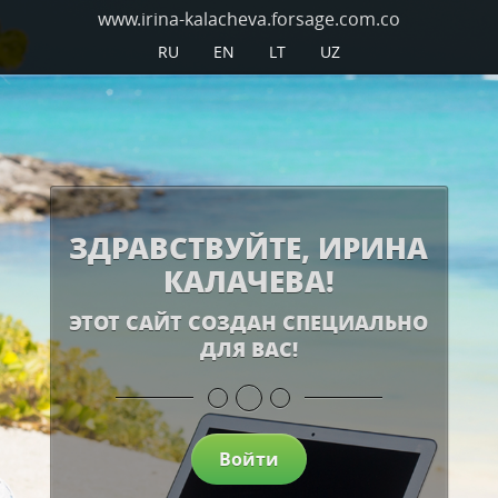
www.irina-kalacheva.forsage.com.co
RU
EN
LT
UZ
ЗДРАВСТВУЙТЕ, ИРИНА
КАЛАЧЕВА!
ЭТОТ САЙТ СОЗДАН СПЕЦИАЛЬНО
ДЛЯ ВАС!